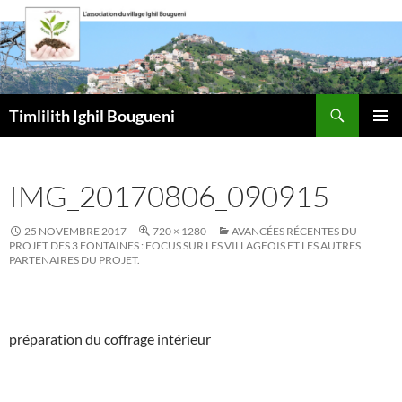
Aller
au
contenu
Recherche
Timlilith Ighil Bougueni
MENU
PRINCI
IMG_20170806_090915
25 NOVEMBRE 2017
720 × 1280
AVANCÉES RÉCENTES DU
PROJET DES 3 FONTAINES : FOCUS SUR LES VILLAGEOIS ET LES AUTRES
PARTENAIRES DU PROJET.
préparation du coffrage intérieur