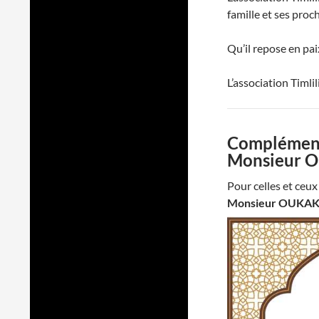
famille et ses proc
Qu’il repose en pai
L’association Timli
Complément 
Monsieur Ou
Pour celles et ceu
Monsieur OUKAKI