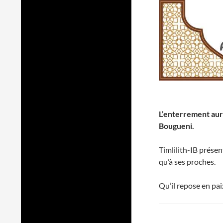
L’enterrement aura
Bougueni.
Timlilith-IB présen
qu’à ses proches.
Qu’il repose en pai