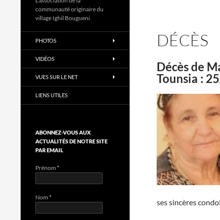
L'association de la
communauté originaire du
village Ighil Bougueni
DÉCÈS
PHOTOS
VIDÉOS
Décès de 
Tounsia : 2
VUES SUR LE NET
LIENS UTILES
ABONNEZ-VOUS AUX
ACTUALITÉS DE NOTRE SITE
PAR EMAIL
Prénom
*
Nom
*
ses sincères condol