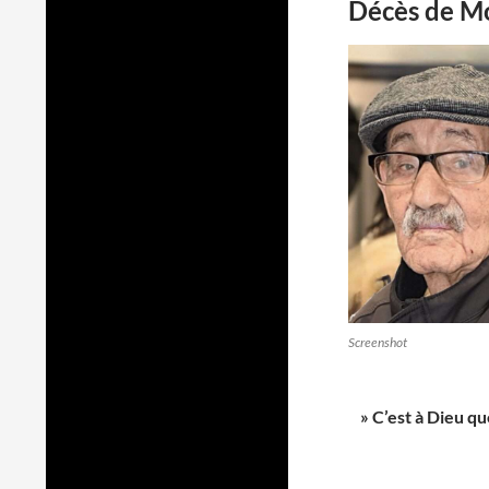
Décès de M
Screenshot
» C’est à Dieu q