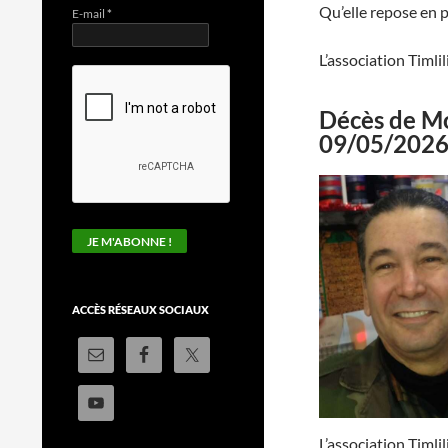
Qu’elle repose en p
E-mail
*
L’association Timli
Décès de 
09/05/202
ACCÈS RÉSEAUX SOCIAUX
L’association Timli