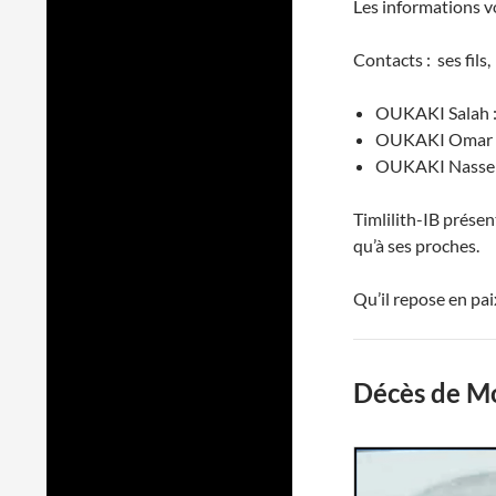
Les informations v
Contacts : ses fils,
OUKAKI Salah :
OUKAKI Omar : 
OUKAKI Nasser 
Timlilith-IB présen
qu’à ses proches.
Qu’il repose en pai
Décès de M