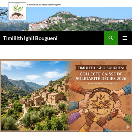
Aller
au
contenu
Recherche
Timlilith Ighil Bougueni
MENU
PRINCI