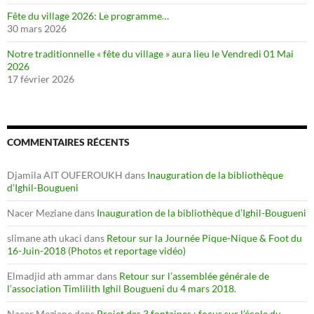
Fête du village 2026: Le programme…
30 mars 2026
Notre traditionnelle « fête du village » aura lieu le Vendredi 01 Mai
2026
17 février 2026
COMMENTAIRES RÉCENTS
Djamila AIT OUFEROUKH
dans
Inauguration de la bibliothèque
d’Ighil-Bougueni
Nacer Meziane
dans
Inauguration de la bibliothèque d’Ighil-Bougueni
slimane ath ukaci
dans
Retour sur la Journée Pique-Nique & Foot du
16-Juin-2018 (Photos et reportage vidéo)
Elmadjid ath ammar
dans
Retour sur l’assemblée générale de
l’association Timlilith Ighil Bougueni du 4 mars 2018.
Nacer Meziane
dans
Projet des 3 fontaines : focus sur l’école du