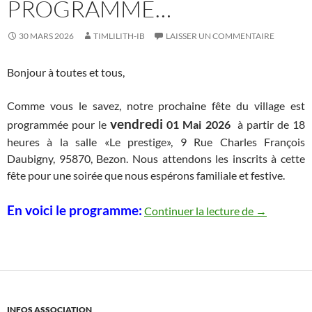
PROGRAMME…
30 MARS 2026
TIMLILITH-IB
LAISSER UN COMMENTAIRE
Bonjour à toutes et tous,
Comme vous le savez, notre prochaine fête du village est
vendredi
programmée pour le
01 Mai 2026
à partir de 18
heures à la salle «Le prestige», 9 Rue Charles François
Daubigny, 95870, Bezon. Nous attendons les inscrits à cette
fête pour une soirée que nous espérons familiale et festive.
Fête du vil
En voici le programme:
Continuer la lecture de
→
INFOS ASSOCIATION