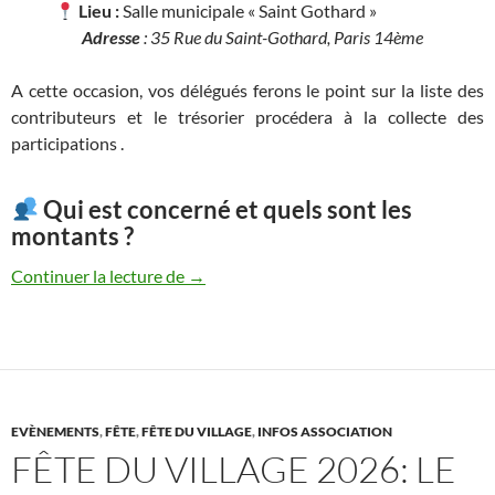
Lieu :
Salle municipale « Saint Gothard »
Adresse
: 35 Rue du Saint-Gothard, Paris 14ème
A cette occasion, vos délégués ferons le point sur la liste des
contributeurs et le trésorier procédera à la collecte des
participations .
Qui est concerné et quels sont les
montants ?
Collecte annuelle des participations à la 
Continuer la lecture de
→
EVÈNEMENTS
,
FÊTE
,
FÊTE DU VILLAGE
,
INFOS ASSOCIATION
FÊTE DU VILLAGE 2026: LE