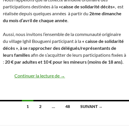
participations destinées à la
«caisse de solidarité décès»
, est
réalisée depuis quelques années à partir du
2ème dimanche
du mois d’avril
de chaque année
.
Aussi, nous invitons l’ensemble de la communauté originaire
du village Ighil Bougueni participant à la
« caisse de solidarité
décès »
,
à se rapprocher des délégués/représentants de
leurs familles
afin de s’acquitter de leurs participations fixées à
:
20 € par adultes et 10 € pour les mineurs (moins de 18 ans).
Collecte annuelle ordinaire des part
Continuer la lecture de
→
Navigation
1
2
…
48
SUIVANT →
des
articles