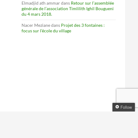
Elmadjid ath ammar
dans
Retour sur l’assemblée
générale de l’association Timlilith Ighil Bougueni
du 4 mars 2018.
Nacer Meziane
dans
Projet des 3 fontaines :
focus sur l’école du village
Follow
Follow Timlilith Ighil
Bougueni
Get every new post delivered