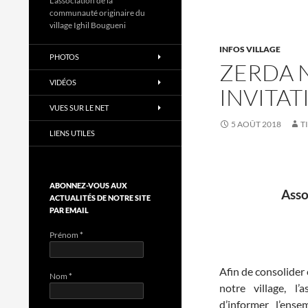
L'association de la
communauté originaire du
village Ighil Bougueni
INFOS VILLAGE
PHOTOS
ZERDA 
VIDÉOS
INVITAT
VUES SUR LE NET
5 AOÛT 2018
T
LIENS UTILES
ABONNEZ-VOUS AUX
Asso
ACTUALITÉS DE NOTRE SITE
PAR EMAIL
Prénom
*
Afin de consolider 
Nom
*
notre village, l’
d’informer l’ens