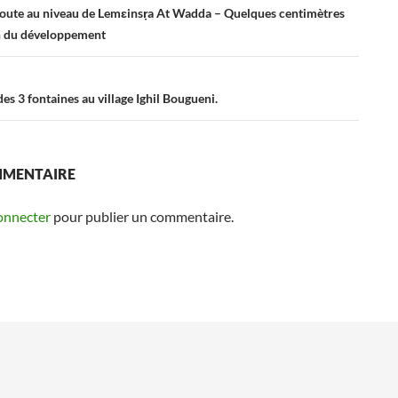
 route au niveau de Lemɛinsṛa At Wadda – Quelques centimètres
in du développement
es 3 fontaines au village Ighil Bougueni.
MMENTAIRE
onnecter
pour publier un commentaire.