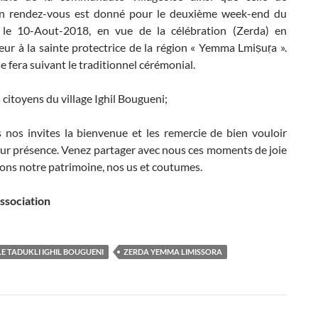
’un rendez-vous est donné pour le deuxième week-end du
t le 10-Aout-2018, en vue de la célébration (Zerda) en
r à la sainte protectrice de la région « Yemma Lmiṣuṛa ».
e fera suivant le traditionnel cérémonial.
citoyens du village Ighil Bougueni;
 nos invites la bienvenue et les remercie de bien vouloir
ur présence. Venez partager avec nous ces moments de joie
rons notre patrimoine, nos us et coutumes.
association
E TADUKLI IGHIL BOUGUENI
ZERDA YEMMA LIMISSORA