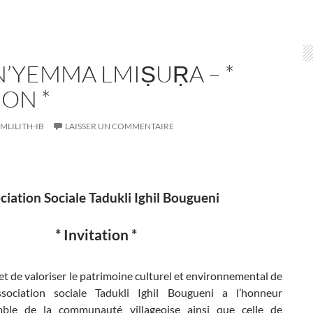
N’YEMMA LMIṢUṚA – *
ION *
IMLILITH-IB
LAISSER UN COMMENTAIRE
ciation Sociale Tadukli Ighil Bougueni
* Invitation *
et de valoriser le patrimoine culturel et environnemental de
association sociale Tadukli Ighil Bougueni a l’honneur
emble de la communauté villageoise ainsi que celle de