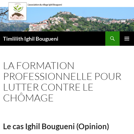
Aller
au
contenu
Recherche
Timlilith Ighil Bougueni
MENU
PRINCI
LA FORMATION
PROFESSIONNELLE POUR
LUTTER CONTRE LE
CHÔMAGE
Le cas Ighil Bougueni (Opinion)