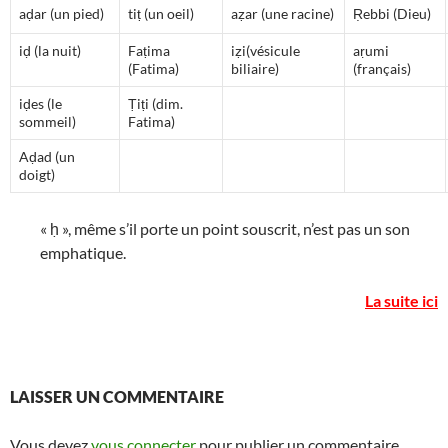
aḍar (un pied)
tiṭ (un oeil)
aẓar (une racine)
Ṛebbi (Dieu)
iḍ (la nuit)
Faṭima
iẓi(vésicule
aṛumi
(Fatima)
biliaire)
(français)
iḍes (le
Ṭiṭi (dim.
sommeil)
Fatima)
Aḍad (un
doigt)
« ḥ », même s’il porte un point souscrit, n’est pas un son
emphatique.
La suite ici
LAISSER UN COMMENTAIRE
Vous devez
vous connecter
pour publier un commentaire.