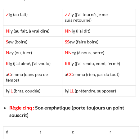
Z
iɣ (au fait)
ZZ
iɣ (j’ai tourné, je me
suis retourné)
N
iɣ (au fait, à vrai dire)
NN
iɣ (j’ai dit)
S
ew (boire)
SS
ew (faire boire)
N
eɣ (ou, tuer)
NN
eɣ (à nous, notre)
R
iɣ (j’ai aimé, j’ai voulu)
RR
iɣ (j’ai rendu, vomi, fermé)
a
C
emma (dans peu de
a
CC
emma (rien, pas du tout)
temps)
iɣi
L
(bras, coudée)
iɣi
LL
(prétendre, supposer)
Règle cin
q
:
Son emphatique (porte toujours un point
souscrit)
ḍ
ṭ
ẓ
ṛ