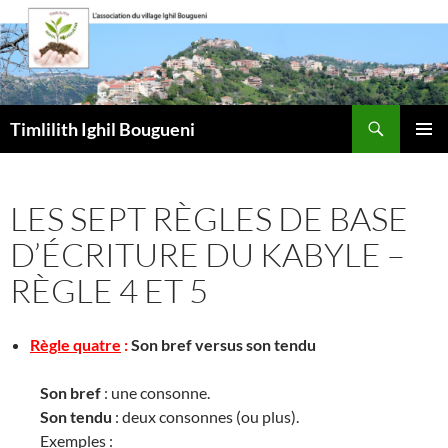
Aller
au
contenu
Recherche
Timlilith Ighil Bougueni
MENU
PRINCI
LES SEPT RÈGLES DE BASE
D’ÉCRITURE DU KABYLE –
RÈGLE 4 ET 5
Règle quatre
:
Son bref versus son tendu
Son bref
: une consonne.
Son tendu
: deux consonnes (ou plus).
Exemples :