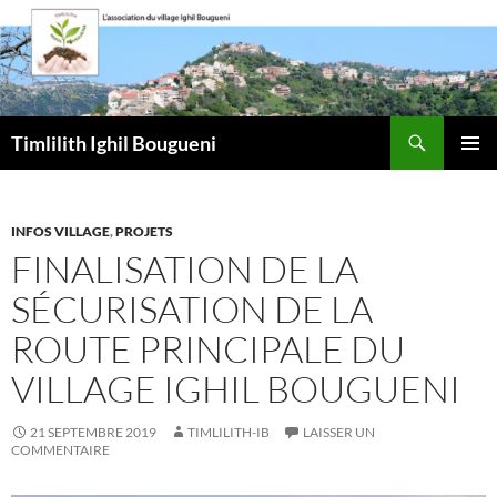
Aller
au
contenu
Recherche
Timlilith Ighil Bougueni
MENU
PRINCI
INFOS VILLAGE
,
PROJETS
FINALISATION DE LA
SÉCURISATION DE LA
ROUTE PRINCIPALE DU
VILLAGE IGHIL BOUGUENI
21 SEPTEMBRE 2019
TIMLILITH-IB
LAISSER UN
COMMENTAIRE