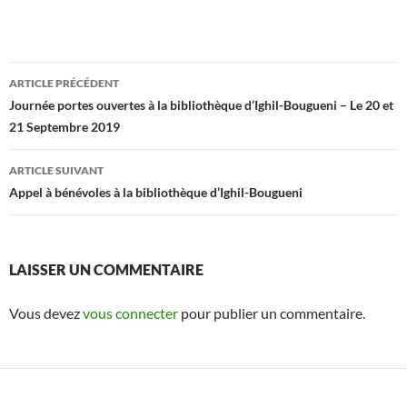
Navigation
ARTICLE PRÉCÉDENT
des
Journée portes ouvertes à la bibliothèque d’Ighil-Bougueni – Le 20 et
21 Septembre 2019
articles
ARTICLE SUIVANT
Appel à bénévoles à la bibliothèque d’Ighil-Bougueni
LAISSER UN COMMENTAIRE
Vous devez
vous connecter
pour publier un commentaire.