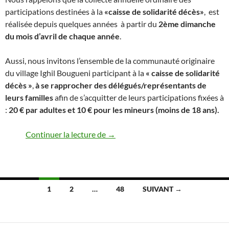
participations destinées à la
«caisse de solidarité décès»
, est
réalisée depuis quelques années à partir du
2ème dimanche
du mois d’avril
de chaque année
.
Aussi, nous invitons l’ensemble de la communauté originaire
du village Ighil Bougueni participant à la
« caisse de solidarité
décès »
,
à se rapprocher des délégués/représentants de
leurs familles
afin de s’acquitter de leurs participations fixées à
:
20 € par adultes et 10 € pour les mineurs (moins de 18 ans).
Collecte annuelle ordinaire des part
Continuer la lecture de
→
Navigation
1
2
…
48
SUIVANT →
des
articles