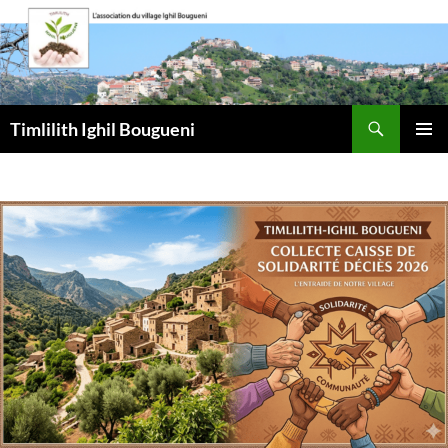
Aller
au
contenu
Recherche
Timlilith Ighil Bougueni
MENU
PRINCI