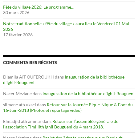
Fête du village 2026: Le programme…
30 mars 2026
Notre traditionnelle « fête du village » aura lieu le Vendredi 01 Mai
2026
17 février 2026
COMMENTAIRES RÉCENTS
Djamila AIT OUFEROUKH
dans
Inauguration de la bibliothèque
d’Ighil-Bougueni
Nacer Meziane
dans
Inauguration de la bibliothèque d’Ighil-Bougueni
slimane ath ukaci
dans
Retour sur la Journée Pique-Nique & Foot du
16-Juin-2018 (Photos et reportage vidéo)
Elmadjid ath ammar
dans
Retour sur l’assemblée générale de
l’association Timlilith Ighil Bougueni du 4 mars 2018.
Nacer Meziane
dans
Projet des 3 fontaines : focus sur l’école du