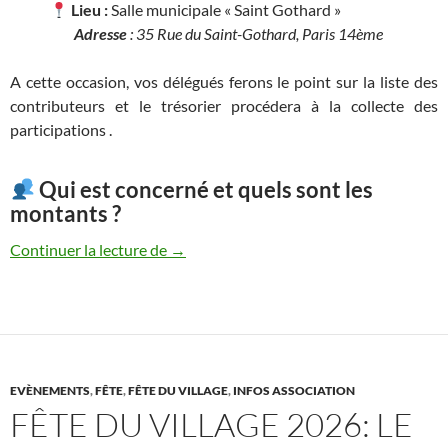
Lieu :
Salle municipale « Saint Gothard »
Adresse
: 35 Rue du Saint-Gothard, Paris 14ème
A cette occasion, vos délégués ferons le point sur la liste des
contributeurs et le trésorier procédera à la collecte des
participations .
Qui est concerné et quels sont les
montants ?
Collecte annuelle des participations à la 
Continuer la lecture de
→
EVÈNEMENTS
,
FÊTE
,
FÊTE DU VILLAGE
,
INFOS ASSOCIATION
FÊTE DU VILLAGE 2026: LE