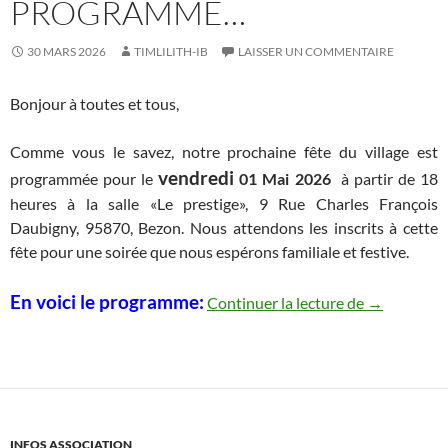
PROGRAMME…
30 MARS 2026
TIMLILITH-IB
LAISSER UN COMMENTAIRE
Bonjour à toutes et tous,
Comme vous le savez, notre prochaine fête du village est
vendredi
programmée pour le
01 Mai 2026
à partir de 18
heures à la salle «Le prestige», 9 Rue Charles François
Daubigny, 95870, Bezon. Nous attendons les inscrits à cette
fête pour une soirée que nous espérons familiale et festive.
Fête du vil
En voici le programme:
Continuer la lecture de
→
INFOS ASSOCIATION