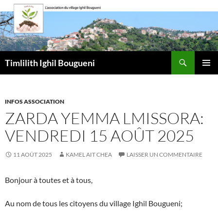
Aller
au
contenu
Recherche
Timlilith Ighil Bougueni
MENU
PRINCI
INFOS ASSOCIATION
ZARDA YEMMA LMISSORA:
VENDREDI 15 AOÛT 2025
11 AOÛT 2025
KAMEL AIT CHEA
LAISSER UN COMMENTAIRE
Bonjour à toutes et à tous,
Au nom de tous les citoyens du village Ighil Bougueni;