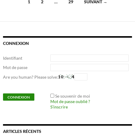
Navigation
1
2
…
29
SUIVANT →
des
articles
CONNEXION
Identifiant
Mot de passe
Are you human? Please solve:
Se souvenir de moi
Mot de passe oublié ?
S’inscrire
ARTICLES RÉCENTS