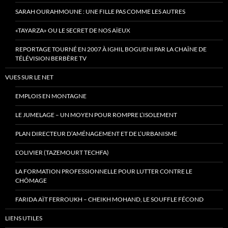
SARAH OURAHMOUNE : UNE FILLE PAS COMME LES AUTRES
«TAYARZA» OU LE SECRET DE NOS AÏEUX
REPORTAGE TOURNÉ EN 2007 À IGHIL BOGUENI PAR LA CHAÎNE DE
TÉLÉVISION BERBÈRE TV
VUES SUR LE NET
EMPLOIS EN MONTAGNE
LE JUMELAGE – UN MOYEN POUR ROMPRE L’ISOLEMENT
PLAN DIRECTEUR D’AMÉNAGEMENT ET DE L’URBANISME
L’OLIVIER (TAZEMOURT TECHFA)
LA FORMATION PROFESSIONNELLE POUR LUTTER CONTRE LE
CHÔMAGE
FARIDA AÏT FERROUKH – CHEIKH MOHAND, LE SOUFFLE FÉCOND
LIENS UTILES