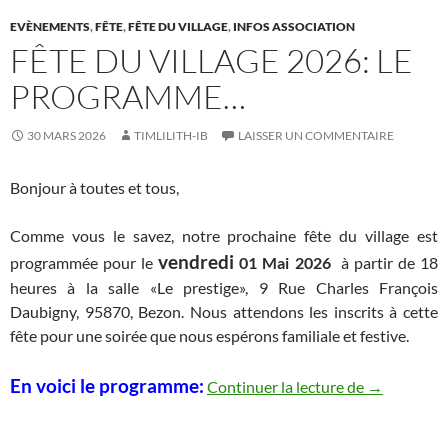
EVÈNEMENTS
,
FÊTE
,
FÊTE DU VILLAGE
,
INFOS ASSOCIATION
FÊTE DU VILLAGE 2026: LE
PROGRAMME…
30 MARS 2026
TIMLILITH-IB
LAISSER UN COMMENTAIRE
Bonjour à toutes et tous,
Comme vous le savez, notre prochaine fête du village est
vendredi
programmée pour le
01 Mai 2026
à partir de 18
heures à la salle «Le prestige», 9 Rue Charles François
Daubigny, 95870, Bezon. Nous attendons les inscrits à cette
fête pour une soirée que nous espérons familiale et festive.
Fête du vil
En voici le programme:
Continuer la lecture de
→