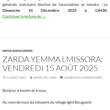
générale statutaire élective de l’association se tiendra : Le
Dimanche 14 Décembre 2025 à 13H30.
ASSEMBLEE GENERALE ELECTIVE 202
Continuer la lecture de
→
INFOS ASSOCIATION
ZARDA YEMMA LMISSORA:
VENDREDI 15 AOÛT 2025
11 AOÛT 2025
KAMEL AIT CHEA
LAISSER UN COMMENTAIRE
Bonjour à toutes et à tous,
Au nom de tous les citoyens du village Ighil Bougueni;