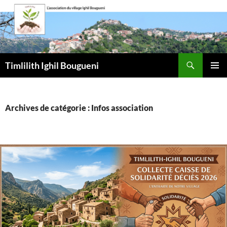
Aller
au
contenu
Recherche
Timlilith Ighil Bougueni
MENU
PRINCI
Archives de catégorie : Infos association