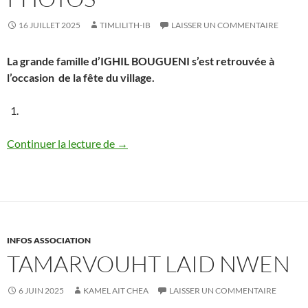
16 JUILLET 2025
TIMLILITH-IB
LAISSER UN COMMENTAIRE
La grande famille d’IGHIL BOUGUENI s’est retrouvée à
l’occasion de la fête du village.
Fête du village 2025 : les photos
Continuer la lecture de
→
INFOS ASSOCIATION
TAMARVOUHT LAID NWEN
6 JUIN 2025
KAMEL AIT CHEA
LAISSER UN COMMENTAIRE