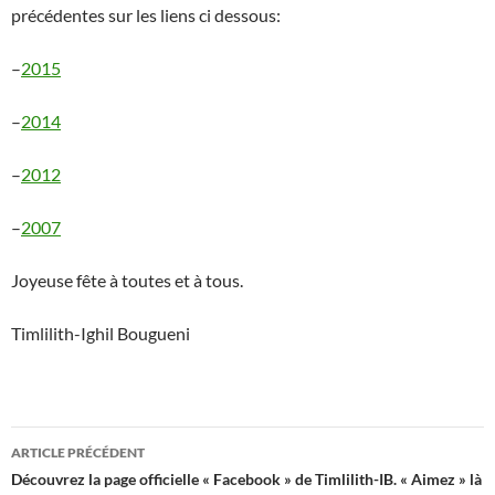
précédentes sur les liens ci dessous:
–
2015
–
2014
–
2012
–
2007
Joyeuse fête à toutes et à tous.
Timlilith-Ighil Bougueni
Navigation
ARTICLE PRÉCÉDENT
des
Découvrez la page officielle « Facebook » de Timlilith-IB. « Aimez » là