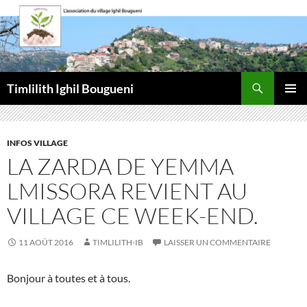
Aller
au
contenu
Recherche
Timlilith Ighil Bougueni
MENU
PRINCI
INFOS VILLAGE
LA ZARDA DE YEMMA
LMISSORA REVIENT AU
VILLAGE CE WEEK-END.
11 AOÛT 2016
TIMLILITH-IB
LAISSER UN COMMENTAIRE
Bonjour à toutes et à tous.