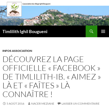
Aller
au
contenu
Recherche
Timlilith Ighil Bougueni
MENU
PRINCI
INFOS ASSOCIATION
DÉCOUVREZ LA PAGE
OFFICIELLE « FACEBOOK »
DE TIMLILITH-IB. « AIMEZ »
LÀ ET « FAÎTES » LÀ
CONNAÎTRE !
5 AOÛT 2016
NACER MEZIANE
LAISSER UN COMMENTAIRE