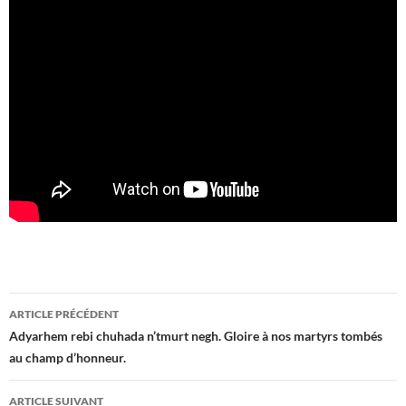
Navigation
ARTICLE PRÉCÉDENT
des
Adyarhem rebi chuhada n’tmurt negh. Gloire à nos martyrs tombés
au champ d’honneur.
articles
ARTICLE SUIVANT