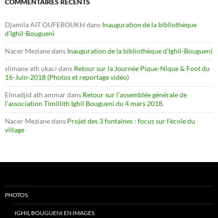
COMMENTAIRES RÉCENTS
Djamila AIT OUFEROUKH
dans
Inauguration de la bibliothèque
d’Ighil-Bougueni
Nacer Meziane
dans
Inauguration de la bibliothèque d’Ighil-Bougueni
slimane ath ukaci
dans
Retour sur la Journée Pique-Nique & Foot du
16-Juin-2018 (Photos et reportage vidéo)
Elmadjid ath ammar
dans
Retour sur l’assemblée générale de
l’association Timlilith Ighil Bougueni du 4 mars 2018.
Nacer Meziane
dans
Projet des 3 fontaines : focus sur l’école du
village
PHOTOS
IGHIL BOUGUENI EN IMAGES