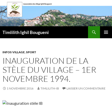
Aller
au
contenu
Recherche
Timlilith Ighil Bougueni
MENU
PRINCI
INFOS VILLAGE
,
SPORT
INAUGURATION DE LA
STÈLE DU VILLAGE – 1ER
NOVEMBRE 1994.
1 NOVEMBRE 2016
TIMLILITH-IB
LAISSER UN COMMENTAIRE