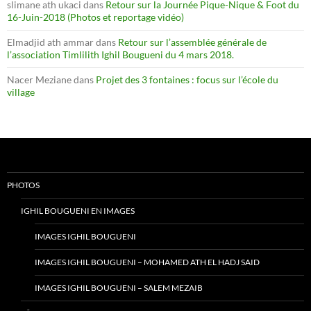
slimane ath ukaci
dans
Retour sur la Journée Pique-Nique & Foot du
16-Juin-2018 (Photos et reportage vidéo)
Elmadjid ath ammar
dans
Retour sur l’assemblée générale de
l’association Timlilith Ighil Bougueni du 4 mars 2018.
Nacer Meziane
dans
Projet des 3 fontaines : focus sur l’école du
village
PHOTOS
IGHIL BOUGUENI EN IMAGES
IMAGES IGHIL BOUGUENI
IMAGES IGHIL BOUGUENI – MOHAMED ATH EL HADJ SAID
IMAGES IGHIL BOUGUENI – SALEM MEZAIB