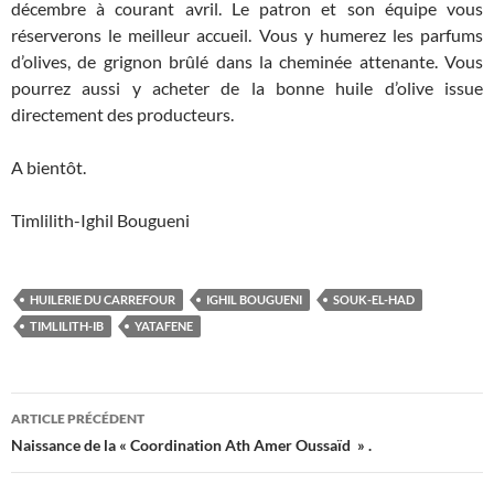
décembre à courant avril. Le patron et son équipe vous
réserverons le meilleur accueil. Vous y humerez les parfums
d’olives, de grignon brûlé dans la cheminée attenante. Vous
pourrez aussi y acheter de la bonne huile d’olive issue
directement des producteurs.
A bientôt.
Timlilith-Ighil Bougueni
HUILERIE DU CARREFOUR
IGHIL BOUGUENI
SOUK-EL-HAD
TIMLILITH-IB
YATAFENE
Navigation
ARTICLE PRÉCÉDENT
des
Naissance de la « Coordination Ath Amer Oussaïd » .
articles