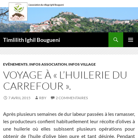
Aller
au
contenu
Recherche
Timlilith Ighil Bougueni
MENU
PRINCI
EVÈNEMENTS
,
INFOS ASSOCIATION
,
INFOS VILLAGE
VOYAGE À « L’HUILERIE DU
CARREFOUR ».
7 AVRIL 2015
RBY
2 COMMENTAIRES
Après plusieurs semaines de dur labeur passées à les ramasser,
les producteurs confient habituellement leur récolte d’olives à
une huilerie où elles subissent plusieurs opérations pour
obtenir de l’huile d’olive bien pure et tant désirée. Pendant