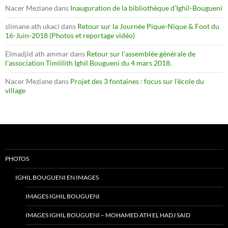
Nacer Meziane
dans
Inauguration de la bibliothèque d’Ighil-Bougueni
slimane ath ukaci
dans
Retour sur la Journée Pique-Nique & Foot du
16-Juin-2018 (Photos et reportage vidéo)
Elmadjid ath ammar
dans
Retour sur l’assemblée générale de
l’association Timlilith Ighil Bougueni du 4 mars 2018.
Nacer Meziane
dans
Projet des 3 fontaines : focus sur l’école du
village
PHOTOS
IGHIL BOUGUENI EN IMAGES
IMAGES IGHIL BOUGUENI
IMAGES IGHIL BOUGUENI – MOHAMED ATH EL HADJ SAID