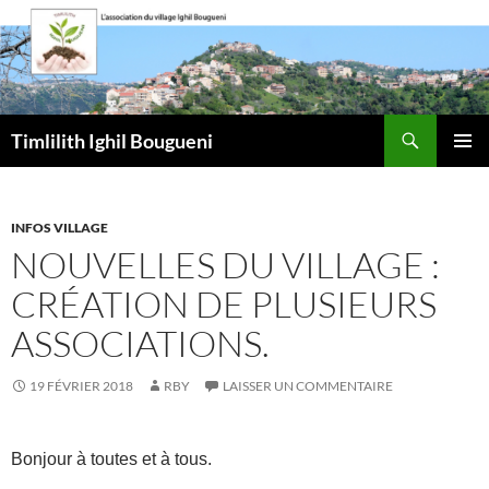
Aller
au
contenu
Recherche
Timlilith Ighil Bougueni
MENU
PRINCI
INFOS VILLAGE
NOUVELLES DU VILLAGE :
CRÉATION DE PLUSIEURS
ASSOCIATIONS.
19 FÉVRIER 2018
RBY
LAISSER UN COMMENTAIRE
Bonjour à toutes et à tous.