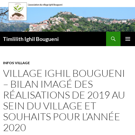
Aller
au
contenu
Recherche
Timlilith Ighil Bougueni
MENU
PRINCI
INFOS VILLAGE
VILLAGE IGHIL BOUGUENI
– BILAN IMAGÉ DES
RÉALISATIONS DE 2019 AU
SEIN DU VILLAGE ET
SOUHAITS POUR L’ANNÉE
2020