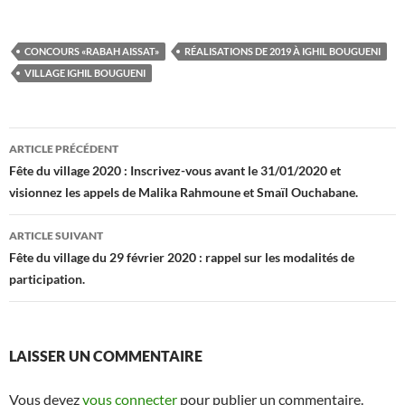
CONCOURS «RABAH AISSAT»
RÉALISATIONS DE 2019 À IGHIL BOUGUENI
VILLAGE IGHIL BOUGUENI
Navigation
ARTICLE PRÉCÉDENT
des
Fête du village 2020 : Inscrivez-vous avant le 31/01/2020 et
visionnez les appels de Malika Rahmoune et Smaïl Ouchabane.
articles
ARTICLE SUIVANT
Fête du village du 29 février 2020 : rappel sur les modalités de
participation.
LAISSER UN COMMENTAIRE
Vous devez
vous connecter
pour publier un commentaire.