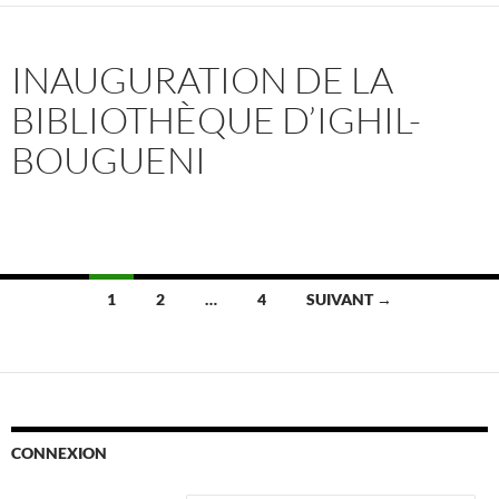
INAUGURATION DE LA
BIBLIOTHÈQUE D’IGHIL-
BOUGUENI
Navigation
1
2
…
4
SUIVANT →
des
articles
CONNEXION