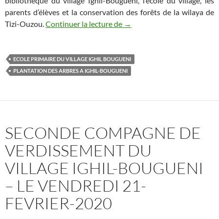
bibliothèque du village Ighil-Bougueni, l’école du village, les
parents d’élèves et la conservation des forêts de la wilaya de
Seconde campagne de verdiss
Tizi-Ouzou.
Continuer la lecture de
→
ECOLE PRIMAIRE DU VILLAGE IGHIL BOUGUENI
PLANTATION DES ARBRES A IGHIL-BOUGUENI
SECONDE COMPAGNE DE
VERDISSEMENT DU
VILLAGE IGHIL-BOUGUENI
– LE VENDREDI 21-
FEVRIER-2020