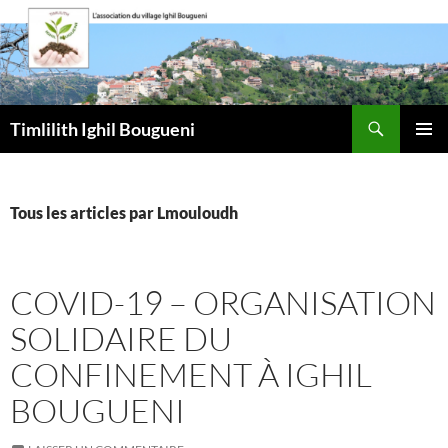
Aller
au
contenu
Recherche
Timlilith Ighil Bougueni
MENU
PRINCI
Tous les articles par Lmouloudh
COVID-19 – ORGANISATION
SOLIDAIRE DU
CONFINEMENT À IGHIL
BOUGUENI