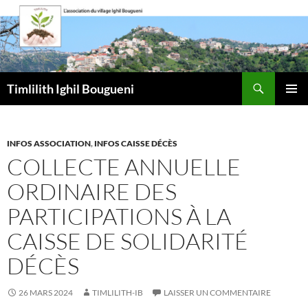
Aller
au
contenu
Recherche
Timlilith Ighil Bougueni
MENU
PRINCI
INFOS ASSOCIATION
,
INFOS CAISSE DÉCÈS
COLLECTE ANNUELLE
ORDINAIRE DES
PARTICIPATIONS À LA
CAISSE DE SOLIDARITÉ
DÉCÈS
26 MARS 2024
TIMLILITH-IB
LAISSER UN COMMENTAIRE