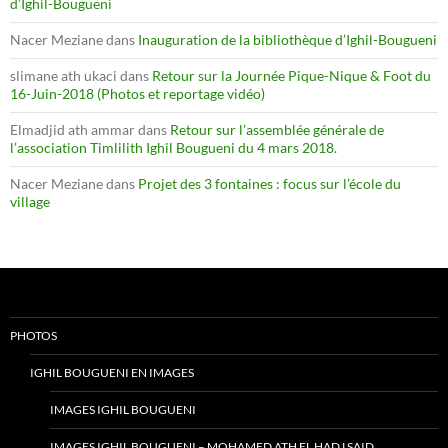
d’Ighil-Bougueni
Nacer Meziane
dans
Inauguration de la bibliothèque d’Ighil-Bougueni
slimane ath ukaci
dans
Retour sur la Journée Pique-Nique & Foot du
16-Juin-2018 (Photos et reportage vidéo)
Elmadjid ath ammar
dans
Retour sur l’assemblée générale de
l’association Timlilith Ighil Bougueni du 4 mars 2018.
Nacer Meziane
dans
Projet des 3 fontaines : focus sur l’école du
village
PHOTOS
IGHIL BOUGUENI EN IMAGES
IMAGES IGHIL BOUGUENI
IMAGES IGHIL BOUGUENI – MOHAMED ATH EL HADJ SAID