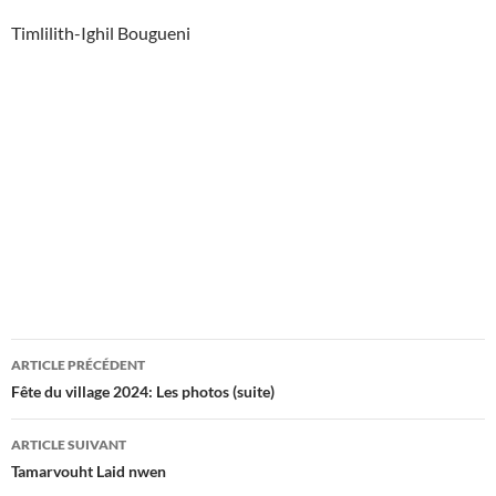
Timlilith-Ighil Bougueni
Navigation
ARTICLE PRÉCÉDENT
des
Fête du village 2024: Les photos (suite)
articles
ARTICLE SUIVANT
Tamarvouht Laid nwen