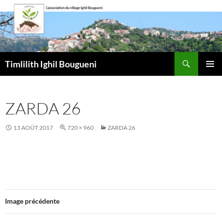
Aller
au
contenu
Recherche
Timlilith Ighil Bougueni
MENU
PRINCI
ZARDA 26
13 AOÛT 2017
720 × 960
ZARDA 26
Image précédente