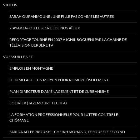
VIDÉOS
SARAH OURAHMOUNE : UNE FILLE PAS COMME LES AUTRES
«TAYARZA» OU LE SECRET DE NOS AÏEUX
REPORTAGE TOURNÉ EN 2007 À IGHIL BOGUENI PAR LA CHAÎNE DE
TÉLÉVISION BERBÈRE TV
VUES SUR LE NET
EMPLOIS EN MONTAGNE
LE JUMELAGE – UN MOYEN POUR ROMPRE L’ISOLEMENT
PLAN DIRECTEUR D’AMÉNAGEMENT ET DE L’URBANISME
L’OLIVIER (TAZEMOURT TECHFA)
LA FORMATION PROFESSIONNELLE POUR LUTTER CONTRE LE
CHÔMAGE
FARIDA AÏT FERROUKH – CHEIKH MOHAND, LE SOUFFLE FÉCOND