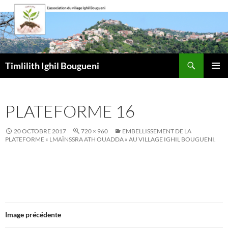
Aller
au
contenu
Recherche
Timlilith Ighil Bougueni
MENU
PRINCI
PLATEFORME 16
20 OCTOBRE 2017
720 × 960
EMBELLISSEMENT DE LA
PLATEFORME « LMAÏNSSRA ATH OUADDA » AU VILLAGE IGHIL BOUGUENI.
Image précédente