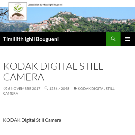
Aller
au
contenu
Recherche
Timlilith Ighil Bougueni
MENU
PRINCI
KODAK DIGITAL STILL
CAMERA
6 NOVEMBRE 2017
1536 × 2048
KODAK DIGITAL STILL
CAMERA
KODAK Digital Still Camera