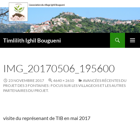
Aller
au
contenu
Recherche
Timlilith Ighil Bougueni
MENU
PRINCI
IMG_20170506_195600
23 NOVEMBRE 2017
4640 × 2610
AVANCÉES RÉCENTES DU
PROJET DES 3 FONTAINES : FOCUS SUR LES VILLAGEOIS ET LES AUTRES
PARTENAIRES DU PROJET.
visite du représenant de TIB en mai 2017