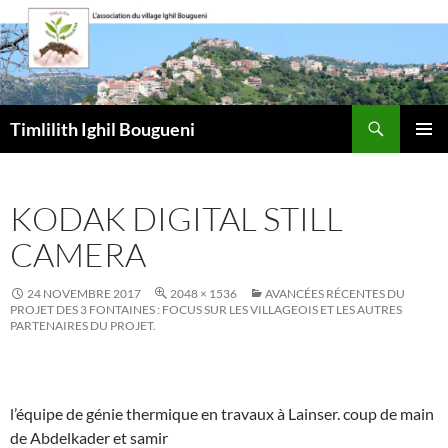
Aller
au
contenu
Recherche
Timlilith Ighil Bougueni
MENU
PRINCI
KODAK DIGITAL STILL
CAMERA
24 NOVEMBRE 2017
2048 × 1536
AVANCÉES RÉCENTES DU
PROJET DES 3 FONTAINES : FOCUS SUR LES VILLAGEOIS ET LES AUTRES
PARTENAIRES DU PROJET.
l’équipe de génie thermique en travaux à Lainser. coup de main
de Abdelkader et samir