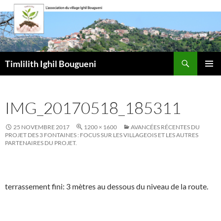
Aller
au
contenu
Recherche
Timlilith Ighil Bougueni
MENU
PRINCI
IMG_20170518_185311
25 NOVEMBRE 2017
1200 × 1600
AVANCÉES RÉCENTES DU
PROJET DES 3 FONTAINES : FOCUS SUR LES VILLAGEOIS ET LES AUTRES
PARTENAIRES DU PROJET.
terrassement fini: 3 mètres au dessous du niveau de la route.