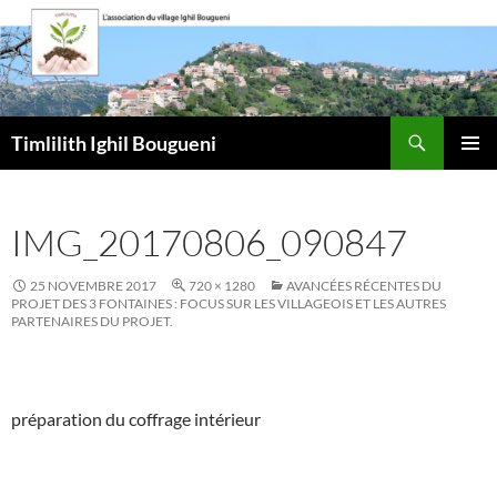
Aller
au
contenu
Recherche
Timlilith Ighil Bougueni
MENU
PRINCI
IMG_20170806_090847
25 NOVEMBRE 2017
720 × 1280
AVANCÉES RÉCENTES DU
PROJET DES 3 FONTAINES : FOCUS SUR LES VILLAGEOIS ET LES AUTRES
PARTENAIRES DU PROJET.
préparation du coffrage intérieur