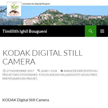
Aller
au
contenu
Recherche
Timlilith Ighil Bougueni
MENU
PRINCI
KODAK DIGITAL STILL
CAMERA
27 NOVEMBRE 2017
2048 × 1536
AVANCÉES RÉCENTES DU
PROJET DES 3 FONTAINES : FOCUS SUR LES VILLAGEOIS ET LES AUTRES
PARTENAIRES DU PROJET.
KODAK Digital Still Camera