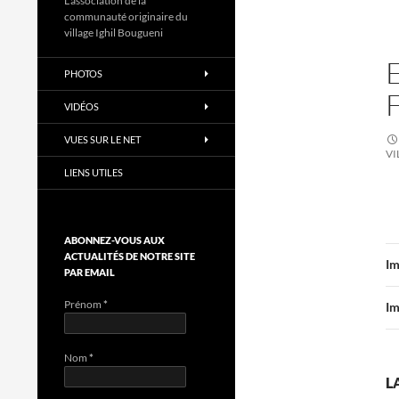
L'association de la
communauté originaire du
village Ighil Bougueni
PHOTOS
VIDÉOS
VUES SUR LE NET
VI
LIENS UTILES
ABONNEZ-VOUS AUX
ACTUALITÉS DE NOTRE SITE
Im
PAR EMAIL
Prénom
*
Im
Nom
*
L