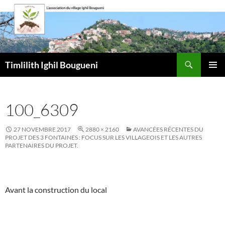
Aller
au
contenu
Recherche
Timlilith Ighil Bougueni
MENU
PRINCI
100_6309
27 NOVEMBRE 2017
2880 × 2160
AVANCÉES RÉCENTES DU
PROJET DES 3 FONTAINES : FOCUS SUR LES VILLAGEOIS ET LES AUTRES
PARTENAIRES DU PROJET.
Avant la construction du local