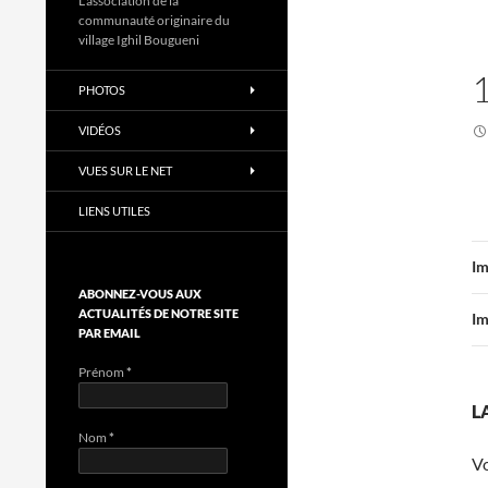
L'association de la
communauté originaire du
village Ighil Bougueni
PHOTOS
VIDÉOS
VUES SUR LE NET
LIENS UTILES
Im
ABONNEZ-VOUS AUX
ACTUALITÉS DE NOTRE SITE
Im
PAR EMAIL
Prénom
*
L
Nom
*
V