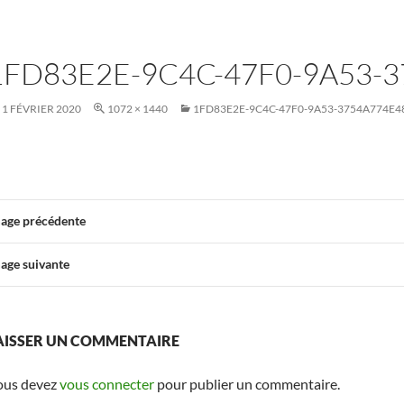
1FD83E2E-9C4C-47F0-9A53-
1 FÉVRIER 2020
1072 × 1440
1FD83E2E-9C4C-47F0-9A53-3754A774E4
age précédente
age suivante
AISSER UN COMMENTAIRE
ous devez
vous connecter
pour publier un commentaire.