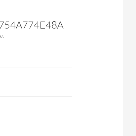
3754A774E48A
8A