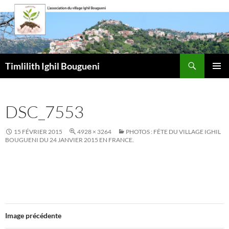
Aller
au
contenu
Recherche
Timlilith Ighil Bougueni
MENU
PRINCI
DSC_7553
15 FÉVRIER 2015
4928 × 3264
PHOTOS : FÊTE DU VILLAGE IGHIL
BOUGUENI DU 24 JANVIER 2015 EN FRANCE.
Image précédente