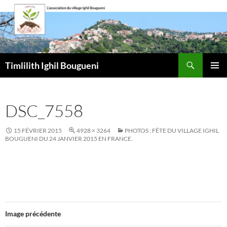
Aller
au
contenu
Recherche
Timlilith Ighil Bougueni
MENU
PRINCI
DSC_7558
15 FÉVRIER 2015
4928 × 3264
PHOTOS : FÊTE DU VILLAGE IGHIL
BOUGUENI DU 24 JANVIER 2015 EN FRANCE.
Image précédente