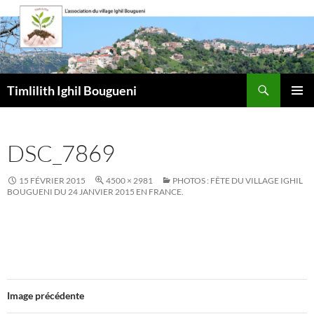
Aller
au
contenu
Recherche
Timlilith Ighil Bougueni
MENU
PRINCI
DSC_7869
15 FÉVRIER 2015
4500 × 2981
PHOTOS : FÊTE DU VILLAGE IGHIL
BOUGUENI DU 24 JANVIER 2015 EN FRANCE.
Image précédente