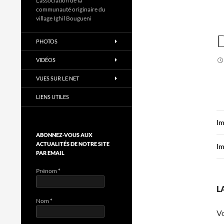
L'association de la
communauté originaire du
village Ighil Bougueni
PHOTOS
VIDÉOS
VUES SUR LE NET
LIENS UTILES
Im
ABONNEZ-VOUS AUX
ACTUALITÉS DE NOTRE SITE
Im
PAR EMAIL
Prénom
*
L
Nom
*
V