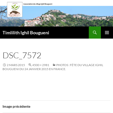
Aller
au
contenu
Recherche
Timlilith Ighil Bougueni
MENU
PRINCI
DSC_7572
2 MARS 2015
4500 × 2981
PHOTOS : FÊTE DU VILLAGE IGHIL
BOUGUENI DU 24 JANVIER 2015 EN FRANCE.
Image précédente