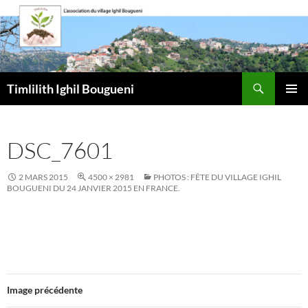
Aller
au
contenu
Recherche
Timlilith Ighil Bougueni
MENU
PRINCI
DSC_7601
2 MARS 2015
4500 × 2981
PHOTOS : FÊTE DU VILLAGE IGHIL
BOUGUENI DU 24 JANVIER 2015 EN FRANCE.
Image précédente