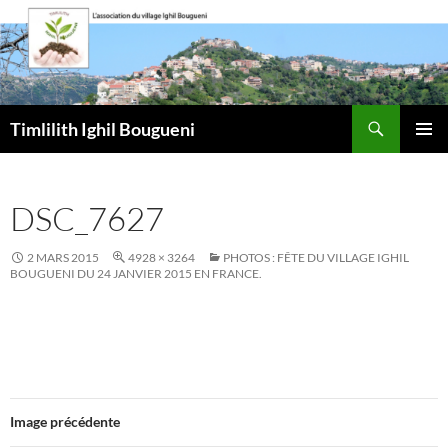
Aller
au
contenu
Recherche
Timlilith Ighil Bougueni
MENU
PRINCI
DSC_7627
2 MARS 2015
4928 × 3264
PHOTOS : FÊTE DU VILLAGE IGHIL
BOUGUENI DU 24 JANVIER 2015 EN FRANCE.
Image précédente