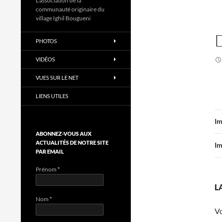
L'association de la
communauté originaire du
village Ighil Bougueni
PHOTOS
VIDÉOS
VUES SUR LE NET
LIENS UTILES
Im
ABONNEZ-VOUS AUX
ACTUALITÉS DE NOTRE SITE
Im
PAR EMAIL
Prénom
*
L
Nom
*
V