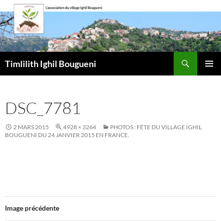
Aller
au
contenu
Recherche
Timlilith Ighil Bougueni
MENU
PRINCI
DSC_7781
2 MARS 2015
4928 × 3264
PHOTOS : FÊTE DU VILLAGE IGHIL
BOUGUENI DU 24 JANVIER 2015 EN FRANCE.
Image précédente