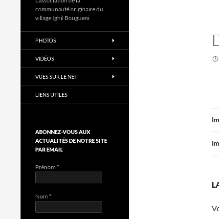
L'association de la
communauté originaire du
village Ighil Bougueni
PHOTOS
VIDÉOS
VUES SUR LE NET
LIENS UTILES
Im
ABONNEZ-VOUS AUX
ACTUALITÉS DE NOTRE SITE
Im
PAR EMAIL
Prénom
*
L
Nom
*
V