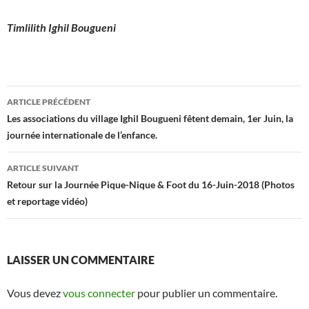
Timlilith Ighil Bougueni
Navigation
ARTICLE PRÉCÉDENT
des
Les associations du village Ighil Bougueni fêtent demain, 1er Juin, la
journée internationale de l’enfance.
articles
ARTICLE SUIVANT
Retour sur la Journée Pique-Nique & Foot du 16-Juin-2018 (Photos
et reportage vidéo)
LAISSER UN COMMENTAIRE
Vous devez
vous connecter
pour publier un commentaire.