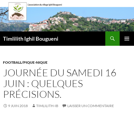
Aller
au
contenu
Recherche
Timlilith Ighil Bougueni
MENU
PRINCI
FOOTBALL/PIQUE-NIQUE
JOURNÉE DU SAMEDI 16
JUIN : QUELQUES
PRÉCISIONS.
9 JUIN 2018
TIMLILITH-IB
LAISSER UN COMMENTAIRE