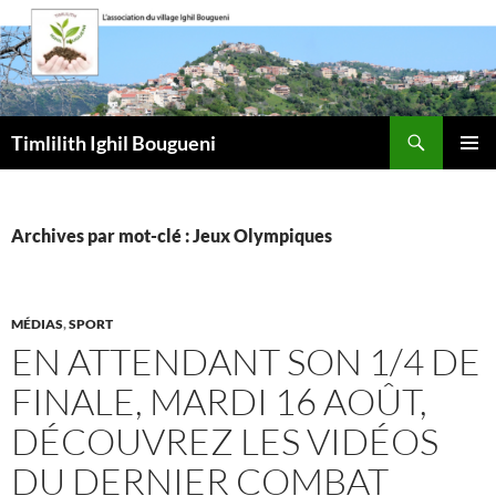
Aller
au
contenu
Recherche
Timlilith Ighil Bougueni
MENU
PRINCI
Archives par mot-clé : Jeux Olympiques
MÉDIAS
,
SPORT
EN ATTENDANT SON 1/4 DE
FINALE, MARDI 16 AOÛT,
DÉCOUVREZ LES VIDÉOS
DU DERNIER COMBAT