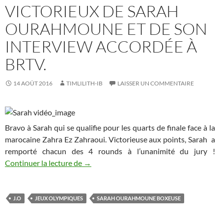
VICTORIEUX DE SARAH
OURAHMOUNE ET DE SON
INTERVIEW ACCORDÉE À
BRTV.
14 AOÛT 2016
TIMLILITH-IB
LAISSER UN COMMENTAIRE
Bravo à Sarah qui se qualifie pour les quarts de finale face à la
marocaine Zahra Ez Zahraoui. Victorieuse aux points, Sarah a
remporté chacun des 4 rounds à l’unanimité du jury !
En attendant son 1/4 de finale, Mardi 1
Continuer la lecture de
→
J.O
JEUX OLYMPIQUES
SARAH OURAHMOUNE BOXEUSE