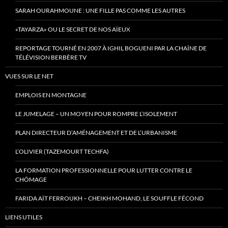
SARAH OURAHMOUNE : UNE FILLE PAS COMME LES AUTRES
«TAYARZA» OU LE SECRET DE NOS AÏEUX
REPORTAGE TOURNÉ EN 2007 À IGHIL BOGUENI PAR LA CHAÎNE DE
TÉLÉVISION BERBÈRE TV
VUES SUR LE NET
EMPLOIS EN MONTAGNE
LE JUMELAGE – UN MOYEN POUR ROMPRE L’ISOLEMENT
PLAN DIRECTEUR D’AMÉNAGEMENT ET DE L’URBANISME
L’OLIVIER (TAZEMOURT TECHFA)
LA FORMATION PROFESSIONNELLE POUR LUTTER CONTRE LE
CHÔMAGE
FARIDA AÏT FERROUKH – CHEIKH MOHAND, LE SOUFFLE FÉCOND
LIENS UTILES