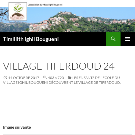
Aller
au
contenu
Recherche
Timlilith Ighil Bougueni
MENU
PRINCI
VILLAGE TIFERDOUD 24
14 OCTOBRE 2017
403 × 720
LES ENFANTS DE L’ÉCOLE DU
VILLAGE IGHIL BOUGUENI DÉCOUVRENT LE VILLAGE DE TIFERDOUD.
Image suivante