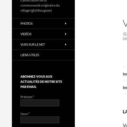
L'association de la
communauté originaire du
village Ighil Bougueni
PHOTOS
VIDÉOS
DE
VUES SUR LE NET
LIENS UTILES
Im
ABONNEZ-VOUS AUX
ACTUALITÉS DE NOTRE SITE
PAR EMAIL
Im
Prénom
*
L
Nom
*
V