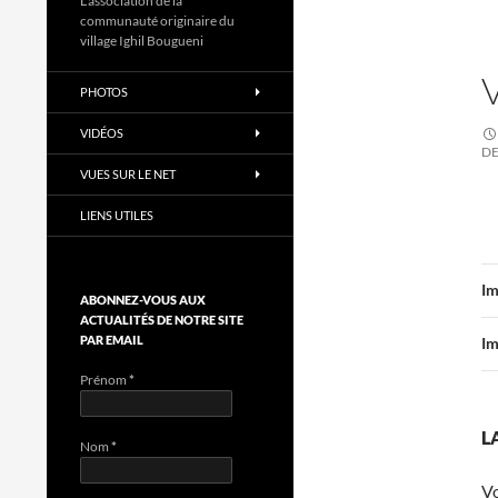
L'association de la
communauté originaire du
village Ighil Bougueni
PHOTOS
VIDÉOS
DE
VUES SUR LE NET
LIENS UTILES
Im
ABONNEZ-VOUS AUX
ACTUALITÉS DE NOTRE SITE
PAR EMAIL
Im
Prénom
*
L
Nom
*
V