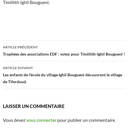
Timlilith Ighil Bougueni.
Navigation
ARTICLE PRÉCÉDENT
des
Trophées des associations EDF : votez pour Timlilith-Ighil Bougueni !
articles
ARTICLE SUIVANT
Les enfants de l’école du village Ighil Bougueni découvrent le village
de Tiferdoud.
LAISSER UN COMMENTAIRE
Vous devez
vous connecter
pour publier un commentaire.