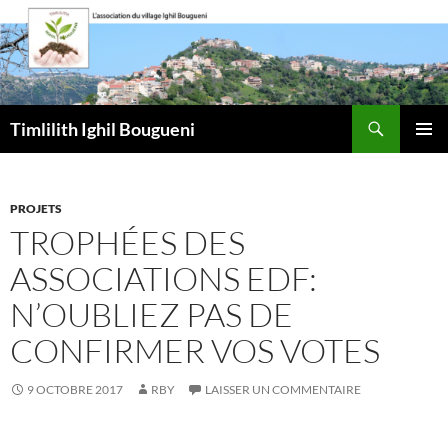
Aller
au
contenu
Recherche
Timlilith Ighil Bougueni
MENU
PRINCI
PROJETS
TROPHÉES DES
ASSOCIATIONS EDF:
N’OUBLIEZ PAS DE
CONFIRMER VOS VOTES
9 OCTOBRE 2017
RBY
LAISSER UN COMMENTAIRE