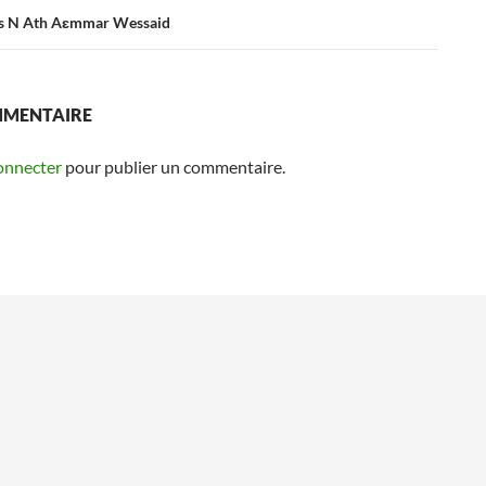
ges N Ath Aɛmmar Wessaid
MMENTAIRE
onnecter
pour publier un commentaire.