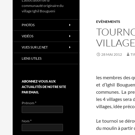
L'association de la
communauté originaire du
village Ighil Bougueni
EVÈNEMENTS
PHOTOS
TOURNO
VIDÉOS
VILLAG
VUES SUR LE NET
28 MAI 2012
TI
LIENS UTILES
les membres des qua
ABONNEZ-VOUS AUX
et d’Ighil Bougueni
ACTUALITÉS DE NOTRE SITE
communes. La prem
PAR EMAIL
les 4 villages sera 
Prénom
*
villages, idée préc
Le tournoi se dér
Nom
*
du moulin à partir 