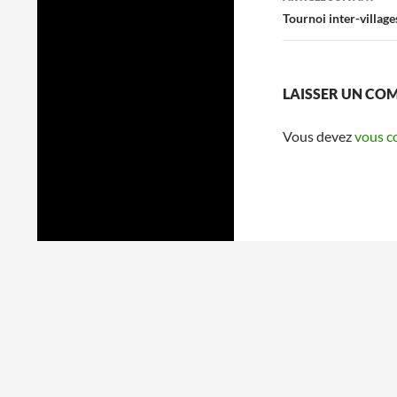
des
Tournoi inter-villa
articles
LAISSER UN CO
Vous devez
vous c