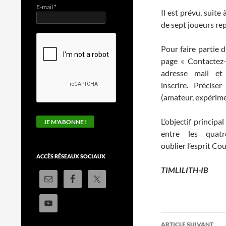
E-mail
*
Il est prévu, suit
de sept joueurs re
Pour faire partie d
page « Contactez-
adresse mail e
inscrire. Précis
(amateur, expérime
L’objectif princip
entre les quat
oublier l’esprit Cou
ACCÈS RÉSEAUX SOCIAUX
TIMLILITH-IB
Navigation
ARTICLE SUIVANT