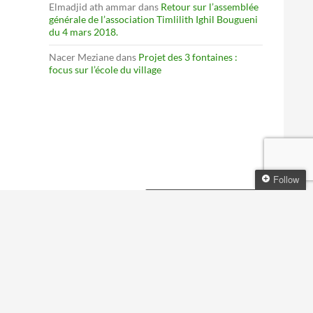
Elmadjid ath ammar
dans
Retour sur l’assemblée
générale de l’association Timlilith Ighil Bougueni
du 4 mars 2018.
Nacer Meziane
dans
Projet des 3 fontaines :
focus sur l’école du village
Follow
Follow Timlilith Ighil
Bougueni
Get every new post delivered
to your Inbox
Join other followers: