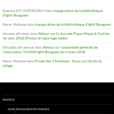
Djamila AIT OUFEROUKH
dans
Inauguration de la bibliothèque
d’Ighil-Bougueni
Nacer Meziane
dans
Inauguration de la bibliothèque d’Ighil-Bougueni
slimane ath ukaci
dans
Retour sur la Journée Pique-Nique & Foot du
16-Juin-2018 (Photos et reportage vidéo)
Elmadjid ath ammar
dans
Retour sur l’assemblée générale de
l’association Timlilith Ighil Bougueni du 4 mars 2018.
Nacer Meziane
dans
Projet des 3 fontaines : focus sur l’école du
village
PHOTOS
IGHIL BOUGUENI EN IMAGES