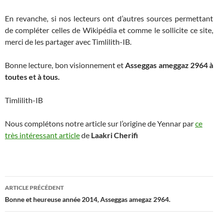
En revanche, si nos lecteurs ont d’autres sources permettant
de compléter celles de Wikipédia et comme le sollicite ce site,
merci de les partager avec Timlilith-IB.
Bonne lecture, bon visionnement et
Asseggas ameggaz 2964 à
toutes et à tous.
Timlilith-IB
Nous complétons notre article sur l’origine de Yennar par
ce
très intéressant article
de
Laakri Cherifi
Navigation
ARTICLE PRÉCÉDENT
des
Bonne et heureuse année 2014, Asseggas amegaz 2964.