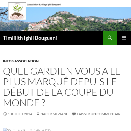
Aller
au
contenu
Recherche
Timlilith Ighil Bougueni
MENU
PRINCI
INFOS ASSOCIATION
QUEL GARDIEN VOUS A LE
PLUS MARQUÉ DEPUIS LE
DÉBUT DE LA COUPE DU
MONDE ?
1 JUILLET 2014
NACER MEZIANE
LAISSER UN COMMENTAIRE