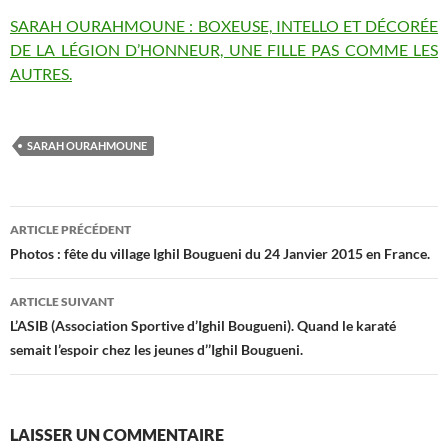
SARAH OURAHMOUNE : BOXEUSE, INTELLO ET DÉCORÉE
DE LA LÉGION D’HONNEUR, UNE FILLE PAS COMME LES
AUTRES.
SARAH OURAHMOUNE
Navigation
ARTICLE PRÉCÉDENT
des
Photos : fête du village Ighil Bougueni du 24 Janvier 2015 en France.
articles
ARTICLE SUIVANT
L’ASIB (Association Sportive d’Ighil Bougueni). Quand le karaté
semait l’espoir chez les jeunes d’’Ighil Bougueni.
LAISSER UN COMMENTAIRE