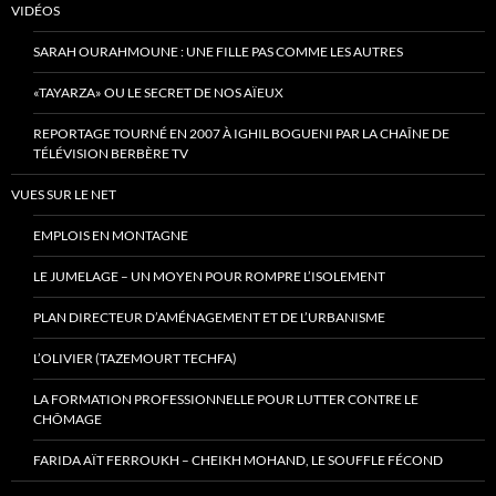
VIDÉOS
SARAH OURAHMOUNE : UNE FILLE PAS COMME LES AUTRES
«TAYARZA» OU LE SECRET DE NOS AÏEUX
REPORTAGE TOURNÉ EN 2007 À IGHIL BOGUENI PAR LA CHAÎNE DE
TÉLÉVISION BERBÈRE TV
VUES SUR LE NET
EMPLOIS EN MONTAGNE
LE JUMELAGE – UN MOYEN POUR ROMPRE L’ISOLEMENT
PLAN DIRECTEUR D’AMÉNAGEMENT ET DE L’URBANISME
L’OLIVIER (TAZEMOURT TECHFA)
LA FORMATION PROFESSIONNELLE POUR LUTTER CONTRE LE
CHÔMAGE
FARIDA AÏT FERROUKH – CHEIKH MOHAND, LE SOUFFLE FÉCOND