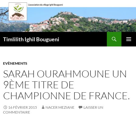
Aller
au
contenu
Recherche
Timlilith Ighil Bougueni
MENU
PRINCI
EVÈNEMENTS
SARAH OURAHMOUNE UN
9ÈME TITRE DE
CHAMPIONNE DE FRANCE.
16 FÉVRIER 2015
NACER MEZIANE
LAISSER UN
COMMENTAIRE