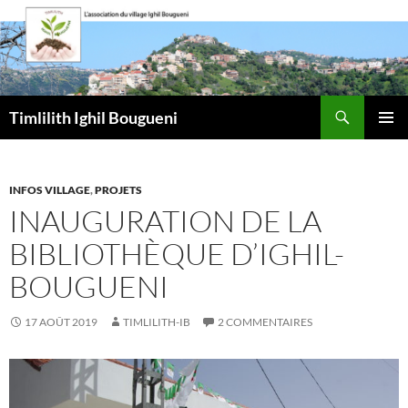
Aller
au
contenu
Recherche
Timlilith Ighil Bougueni
MENU
PRINCI
INFOS VILLAGE
,
PROJETS
INAUGURATION DE LA
BIBLIOTHÈQUE D’IGHIL-
BOUGUENI
17 AOÛT 2019
TIMLILITH-IB
2 COMMENTAIRES