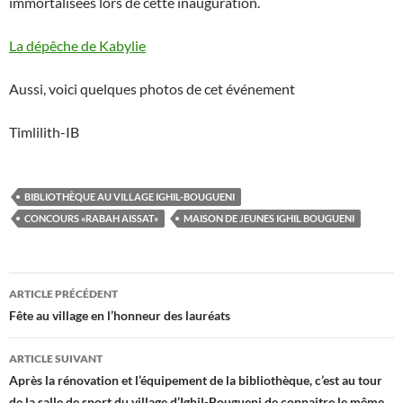
immortalisées lors de cette inauguration.
La dépêche de Kabylie
Aussi, voici quelques photos de cet événement
Timlilith-IB
BIBLIOTHÈQUE AU VILLAGE IGHIL-BOUGUENI
CONCOURS «RABAH AISSAT»
MAISON DE JEUNES IGHIL BOUGUENI
Navigation
ARTICLE PRÉCÉDENT
des
Fête au village en l’honneur des lauréats
articles
ARTICLE SUIVANT
Après la rénovation et l’équipement de la bibliothèque, c’est au tour
de la salle de sport du village d’Ighil-Bougueni de connaitre le même